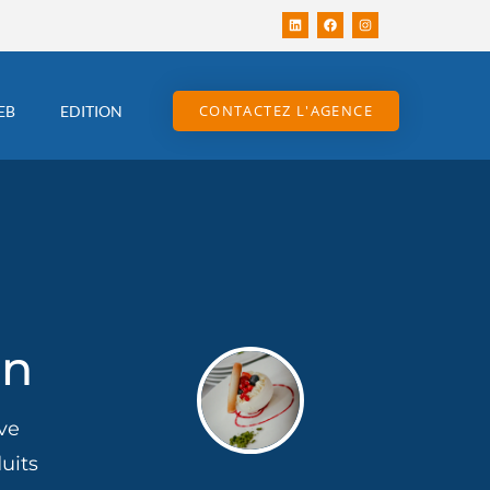
CONTACTEZ L'AGENCE
EB
EDITION
on
ve
uits