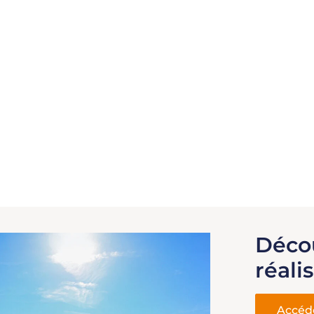
Déco
réali
Accéde