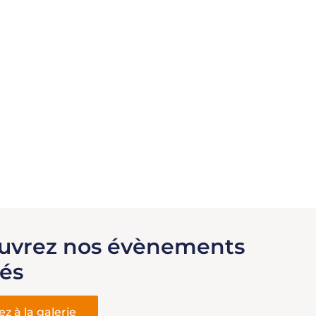
uvrez nos évènements
sés
z à la galerie