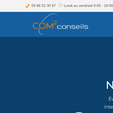
09 86 52 30 97
Lundi au vendredi 9:00 - 18:00
N
É
int