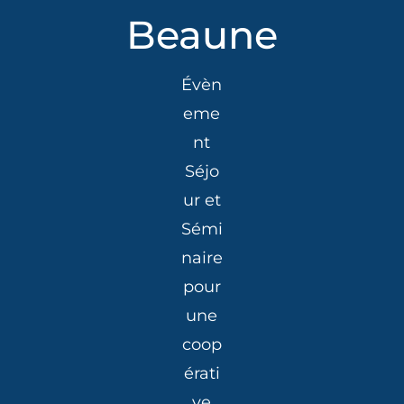
Beaune
Évèn
eme
nt
Séjo
ur et
Sémi
naire
pour
une
coop
érati
ve