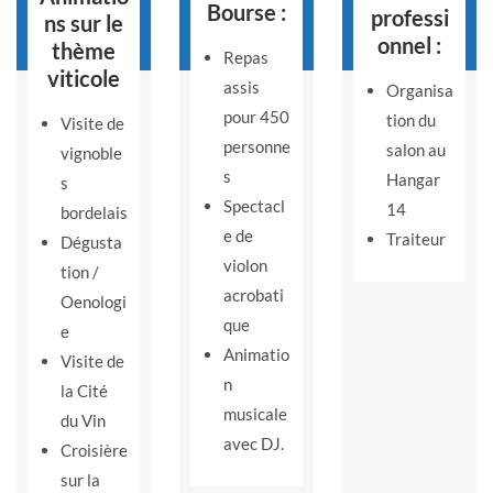
Bourse :
professi
ns sur le
onnel :
thème
Repas
viticole
assis
Organisa
pour 450
tion du
Visite de
personne
salon au
vignoble
s
Hangar
s
Spectacl
14
bordelais
e de
Traiteur
Dégusta
violon
tion /
acrobati
Oenologi
que
e
Animatio
Visite de
n
la Cité
musicale
du Vin
avec DJ.
Croisière
sur la