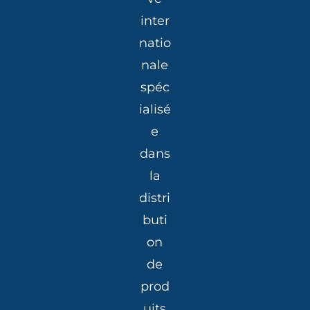
inter
natio
nale
spéc
ialisé
e
dans
la
distri
buti
on
de
prod
uits